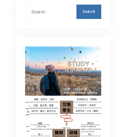
Search
for: