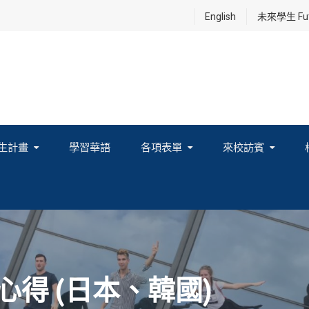
English
未來學生 Futu
生計畫
學習華語
各項表單
來校訪賓
享及國際連結計畫
生心得 (日本、韓國)