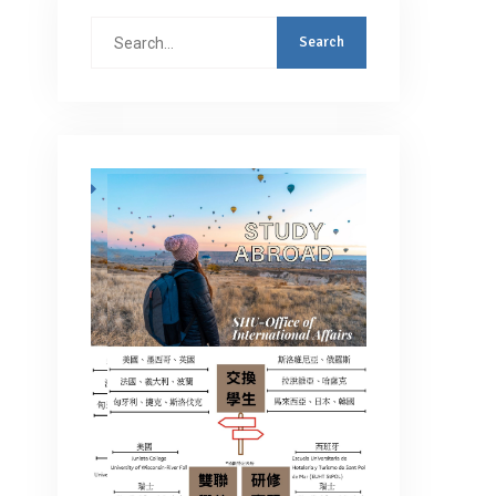
Search
for: