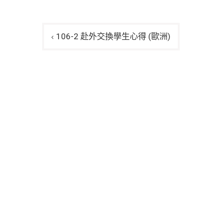
文
106-2 赴外交換學生心得 (歐洲)
章
導
覽