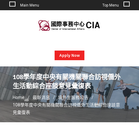
Main Menu
Top Menu
Skip
to
content
Apply Now
108學年度中央有關機關聯合訪視僑外
生活動綜合座談意見彙復表
Home
最新消息
境外生服務公告
108學年度中央有關機關聯合訪視僑外生活動綜合座談意
見彙復表