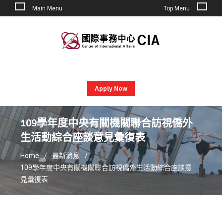
Main Menu
Top Menu
Skip
to
content
Apply Now
109學年度中央有關機關聯合訪視僑外
生活動綜合座談意見彙復表
Home
最新消息
109學年度中央有關機關聯合訪視僑外生活動綜合座談意
見彙復表