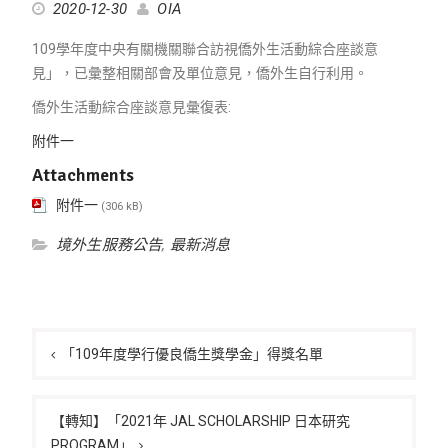
2020-12-30
OIA
109學年度中央有關機關聯合訪視僑外生活動綜合座談意
見」，已彙整相關部會及單位意見，僑外生自行利用。
僑外生活動綜合座談意見彙復表:
附件一
Attachments
附件一
(306 kB)
境外生服務公告
,
最新消息
文
章
「109年度學行優良僑生獎學金」得獎名單
導
覽
【轉知】「2021年 JAL SCHOLARSHIP 日本研究
PROGRAM」