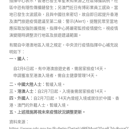
指揮中心表示，香港已發生零星未知來源之社區傳播病例，社
區中恐有隱性傳播鏈發生；另澳門近日有博彩業員工感染，當
地已發生次波感染，且與中國往來密切，故自即日起提升香港
及澳門旅遊疫情建議至第二級：警示(Alert)，提醒民眾至當地
應採取加強防護措施。指揮中心將嚴密監控疫情變化，視疫情
演變隨時調整流行地區及旅遊建議範圍。
有關自中港澳地區入境之規定，中央流行疫情指揮中心補充說
明如下：
一、國人：
自2月6日起，有中港澳旅遊史者，需居家檢疫14天。
申請獲准至港澳入境者，需自主健康管理14天。
二、中國大陸人士：
暫緩入境。
三、港澳人士：
自2月7日起，入境後需居家檢疫14天。
四、外國人：
自2月7日起，14天內曾經入境或居住於中國、香
港、澳門的外籍人士，暫緩入境。
五、上述措施將視未來疫情狀況調整更新。
資料來源：
https://www.cdc.gov.tw/Bulletin/Detail/d8IEMvgt20oaB7rIu8ygaQ