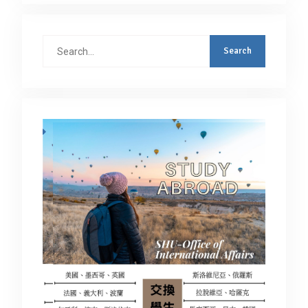
Search
for: