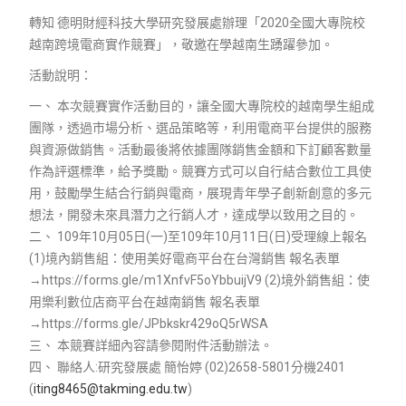
轉知 德明財經科技大學研究發展處辦理「2020全國大專院校
越南跨境電商實作競賽」，敬邀在學越南生踴躍參加。
活動說明：
一、 本次競賽實作活動目的，讓全國大專院校的越南學生組成
團隊，透過市場分析、選品策略等，利用電商平台提供的服務
與資源做銷售。活動最後將依據團隊銷售金額和下訂顧客數量
作為評選標準，給予獎勵。競賽方式可以自行結合數位工具使
用，鼓勵學生結合行銷與電商，展現青年學子創新創意的多元
想法，開發未來具潛力之行銷人才，達成學以致用之目的。
二、 109年10月05日(一)至109年10月11日(日)受理線上報名
(1)境內銷售組：使用美好電商平台在台灣銷售 報名表單
→https://forms.gle/m1XnfvF5oYbbuijV9 (2)境外銷售組：使
用樂利數位店商平台在越南銷售 報名表單
→https://forms.gle/JPbkskr429oQ5rWSA
三、 本競賽詳細內容請參閱附件活動辦法。
四、 聯絡人:研究發展處 簡怡婷 (02)2658-5801分機2401
(
iting8465@takming.edu.tw
)