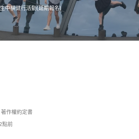
僑生中橫健行活動(延期報名)
」著作權約定書
12點前