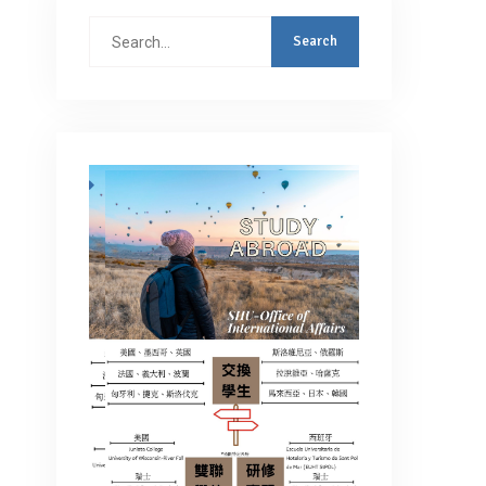
Search
for: