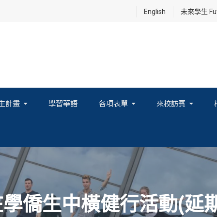
English
未來學生 Futu
生計畫
學習華語
各項表單
來校訪賓
享及國際連結計畫
在學僑生中橫健行活動(延