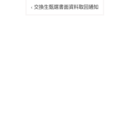
文
交換生甄選書面資料取回通知
章
導
覽