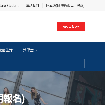
re Student
聯絡我們
回本處(國際暨兩岸事務處)
Apply Now
校園生活
獎學金
各項獎學金相關辦法及法規
期報名)