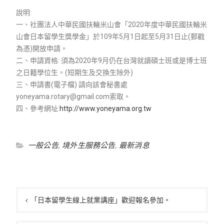
說明:
一、社團法人中華民國扶輪米山會「2020年度中華民國扶輪米
山會日本留學生獎學金」於109年5月1日起至5月31日止(郵戳
為憑)開放申請。
二、申請資格: 須為2020年9月仍在台灣就讀碩士班或是博士班
之日籍學位生。(短期生及交換生除外)
三、申請書(電子檔) 請向該會秘書處
yoneyama.rotary@gmail.com索取。
四、參考網址:
http://www.yoneyama.org.tw
一般公告
,
境外生服務公告
,
最新消息
文
章
「日本留學生線上就業講座」歡迎報名參加。
導