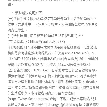
獎。
一、 活動辦法說明如下：
(一)活動對象：國內大學校院在學境外學生，含外籍學位生、
僑生（含港澳生）、陸生、交換生、大學附設華語中心學生及
海青班學生。
(二)活動時間：即日起至109年4月15日(星期三)止。
(三)問卷網址：https://reurl.cc/Naz3Xx
(四)抽獎說明：境外生完成問卷填答即獲抽獎資格，活動結束
後由電腦隨機亂數抽出得獎者，首獎為Apple iPad Air (10.5
吋，WiFi-64GB) 1名，貳獎為AirPods (含充電盒) 2名、參獎則
提供百元超商禮券 50 名。中獎人須依法扣繳機率中獎稅。
(五)公告與領獎：109年4月30日前於本會官網公告得獎名單，
得獎者接獲「中獎確認單」後，須於通知日起7日內填寫中獎
確認單並檢附相關資料回傳本會，逾期或未回覆者視同放棄。
二、 中英文活動辦法請參閱附件，敬請 貴校協助宣傳並鼓勵境
外生踴躍參與。本活動各項資訊可至本會官網
(https://www.fichet.org.tw/)查詢、下載，或洽本案聯絡人張
嫣修高等專員，電子郵件：changyh@fichet.org.tw；聯絡電話