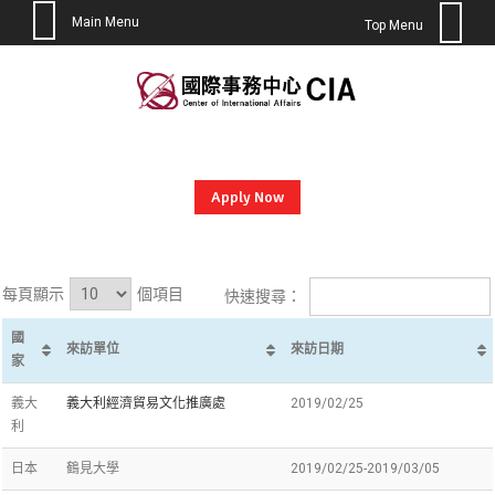
Main Menu
Top Menu
Skip
to
content
Apply Now
每頁顯示
個項目
快速搜尋：
國
來訪單位
來訪日期
家
義大
義大利經濟貿易文化推廣處
2019/02/25
利
日本
鶴見大學
2019/02/25-2019/03/05