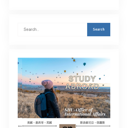
Search
for: