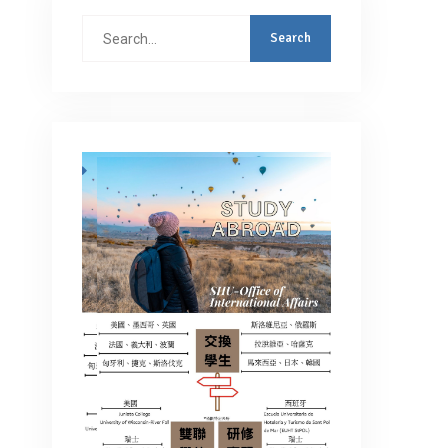
Search
for: