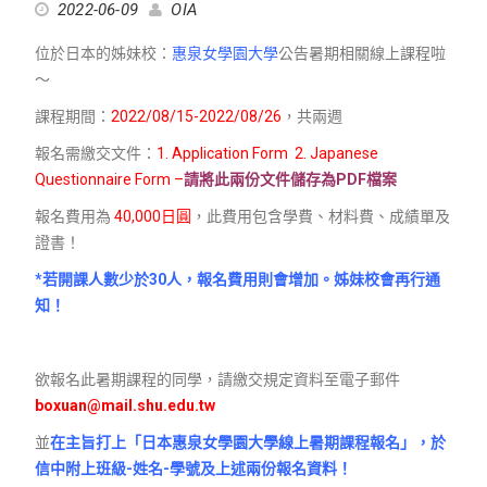
2022-06-09
OIA
位於日本的姊妹校：
惠泉女學園大學
公告暑期相關線上課程啦
～
課程期間：
2022/08/15-2022/08/26
，共兩週
報名需繳交文件：
1. Application Form 2. Japanese
Questionnaire Form –
請將此兩份文件儲存為PDF檔案
報名費用為
40,000日圓
，此費用包含學費、材料費、成績單及
證書！
*若開課人數少於30人，報名費用則會增加。姊妹校會再行通
知！
欲報名此暑期課程的同學，請繳交規定資料至電子郵件
boxuan@mail.shu.edu.tw
並
在主旨打上「日本惠泉女學園大學線上暑期課程報名」，於
信中附上班級-姓名-學號及上述兩份報名資料！