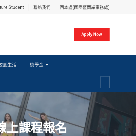
re Student
聯絡我們
回本處(國際暨兩岸事務處)
Apply Now
校園生活
獎學金
各項獎學金相關辦法及法規
暑期線上課程報名