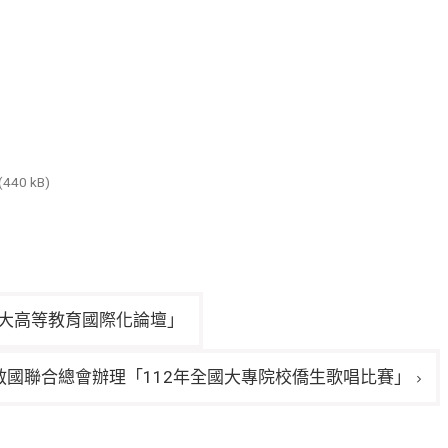
(440 kB)
師大高等教育國際化論壇」
救國聯合總會辦理「112年全國大專院校僑生歌唱比賽」