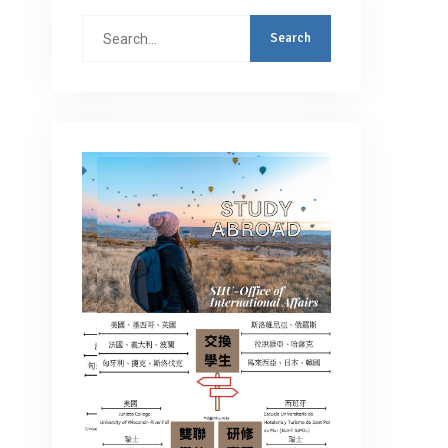
Search
for: