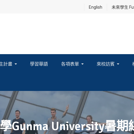
English
未來學生 Futu
生計畫
學習華語
各項表單
來校訪賓
享及國際連結計畫
unma University