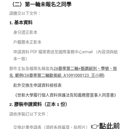
（二）第一輪未報名之同學
請繳交以下文件：
1. 基本資料
身分證正影本
戶籍謄本正影本
申請資料 PDF 檔案寄送至國際事務中心email （內容須與紙
本一致）
郵件主旨及檔案名稱皆為
26春季第二輪+甄選組別、學號、姓
名 範例(26春季第二輪歐美組_A1091000123_王小明)
赴外交換生申請資料檢核表
《世新大學履行個人資料保護法告知義務暨當事人同意書》
2. 膠裝申請資料（正本 1 份）
請依序裝訂以下文件：
👉
點此前
交換計畫申請表（須經系辦蓋章，貼照片）