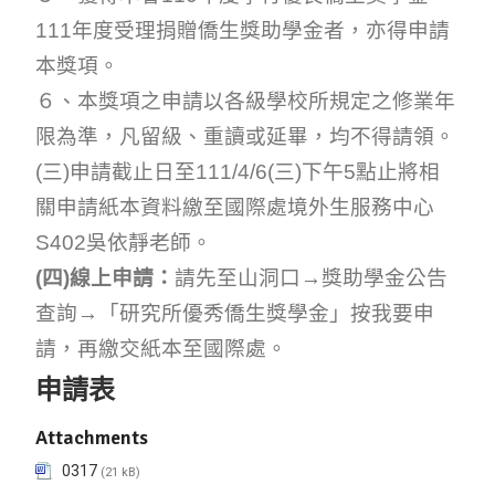
111年度受理捐贈僑生獎助學金者，亦得申請
本獎項。
６、本獎項之申請以各級學校所規定之修業年
限為準，凡留級、重讀或延畢，均不得請領。
(三)申請截止日至111/4/6(三)下午5點止將相
關申請紙本資料繳至國際處境外生服務中心
S402吳依靜老師。
(四)
線上申請：
請先至山洞口→獎
助學金
公告
查詢→「研究所優秀僑生獎學金」按我要申
請，再繳交紙本至國際處。
申請表
Attachments
0317
(21 kB)