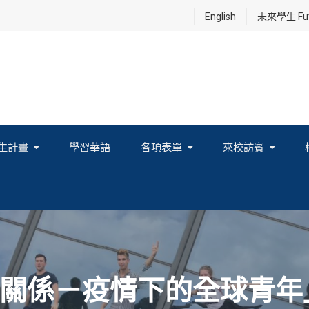
English
未來學生 Futu
生計畫
學習華語
各項表單
來校訪賓
享及國際連結計畫
關係－疫情下的全球青年