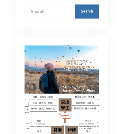
Search
for: