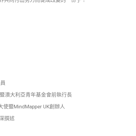
界共同付出努力而促成改變的一份子！
究員
ralia創辦人暨澳大利亞青年基金會前執行長
d青年大使暨MindMapper UK創辦人
資深撰述