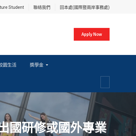
re Student
聯絡我們
回本處(國際暨兩岸事務處)
Apply Now
校園生活
獎學金
各項獎學金相關辦法及法規
出國研修或國外專業