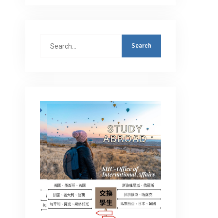
Search
for: