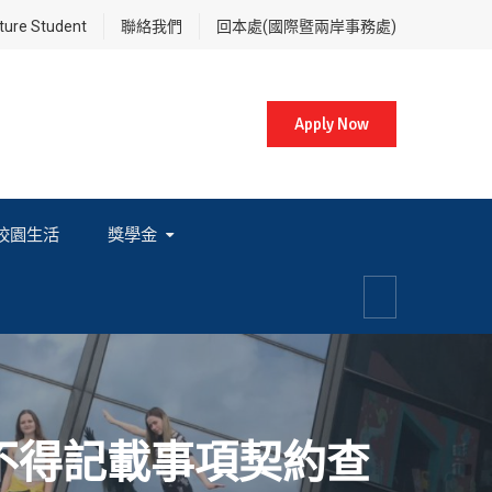
re Student
聯絡我們
回本處(國際暨兩岸事務處)
Apply Now
校園生活
獎學金
各項獎學金相關辦法及法規
不得記載事項契約查