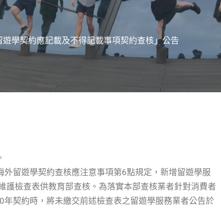
外留遊學契約應記載及不得記載事項契約查核」公告
。
部海外留遊學契約查核應注意事項第6點規定，新增留遊學服
維護檢查表供教育部查核。為落實本部查核業者針對消費者
10年契約時，將未繳交前述檢查表之留遊學服務業者公告於