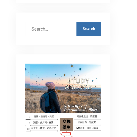
Search
for: