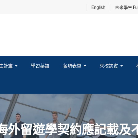
English
未來學生 Futu
生計畫
學習華語
各項表單
來校訪賓
享及國際連結計畫
度海外留遊學契約應記載及