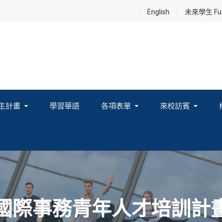
English
未來學生 Futu
生計畫
學習華語
各項表單
來校訪賓
享及國際連結計畫
度國際事務青年人才培訓計