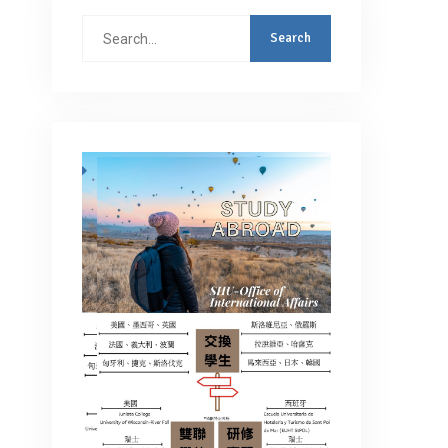
Search
for: