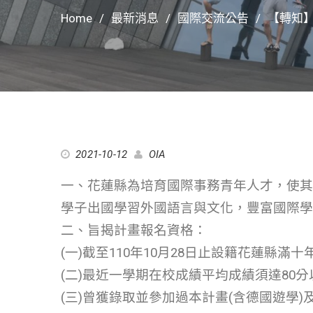
Home
最新消息
國際交流公告
【轉知】
2021-10-12
OIA
一、花蓮縣為培育國際事務青年人才，使其
學子出國學習外國語言與文化，豐富國際學
二、旨揭計畫報名資格：
(一)截至110年10月28日止設籍花蓮縣
(二)最近一學期在校成績平均成績須達80分
(三)曾獲錄取並參加過本計畫(含德國遊學)