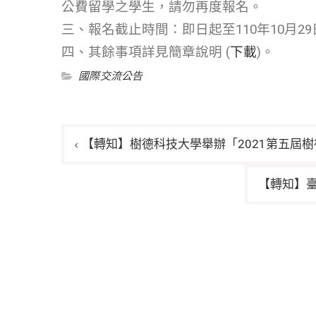
公費留學之學生，請勿再度報名。
三、報名截止時間：即日起至110年10月29
四、其餘事項詳見簡章說明 (
下載
)。
國際交流公告
文
【轉知】樹德科技大學舉辦「2021第五屆
章
導
【轉知】
覽