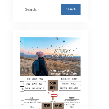
Search
for: