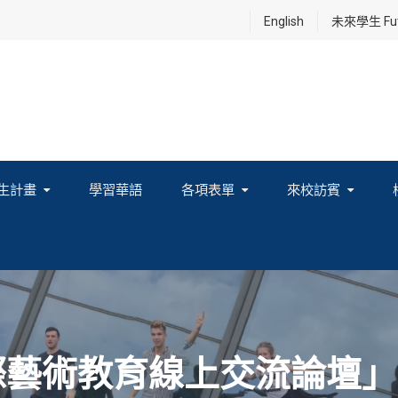
English
未來學生 Futu
生計畫
學習華語
各項表單
來校訪賓
享及國際連結計畫
國際藝術教育線上交流論壇」