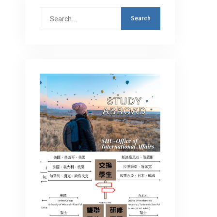
Search
for: