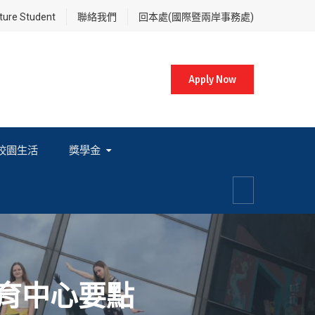
re Student
聯絡我們
回本處(國際暨兩岸事務處)
Apply Now
校園生活
獎學金
各項獎學金相關辦法及法規
育中心要點