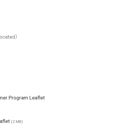
located）
mer Program Leaflet
aflet
(2 MB)