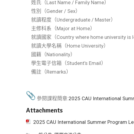
姓氏（Last Name / Family Name）
性別（Gender / Sex）
就讀程度（Undergraduate / Master）
主修科系（Major at Home）
就讀國家（Country where home university is 
就讀大學名稱（Home University）
國籍（Nationality）
學生電子信箱（Student’s Email）
備註（Remarks）
參閱課程簡章:
2025 CAU International Sum
Attachments
2025 CAU International Summer Program Le