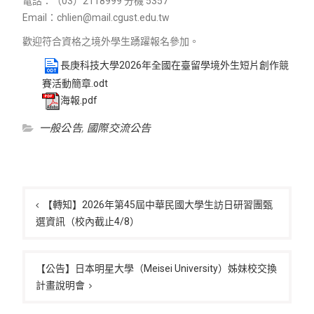
電話：（03）2118999 分機 5357
Email：chlien@mail.cgust.edu.tw
歡迎符合資格之境外學生踴躍報名參加。
長庚科技大學2026年全國在臺留學境外生短片創作競
賽活動簡章.odt
海報.pdf
一般公告
,
國際交流公告
文
章
【轉知】2026年第45屆中華民國大學生訪日研習團甄
選資訊（校內截止4/8）
導
覽
【公告】日本明星大學（Meisei University）姊妹校交換
計畫說明會