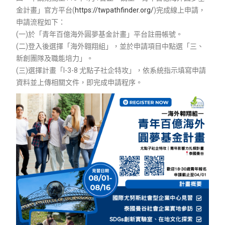
金計畫」官方平台(
https://twpathfinder.org/
)完成線上申請，
申請流程如下：
(一)於「青年百億海外圓夢基金計畫」平台註冊帳號。
(二)登入後選擇「海外翱翔組」，並於申請項目中點選「三、
新創團隊及職能培力」。
(三)選擇計畫「I-3-8 尤點子社企特攻」，依系統指示填寫申請
資料並上傳相關文件，即完成申請程序。