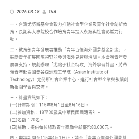
2026-03-18
OIA
一、台灣尤努斯基金會致力推動社會型企業及青年社會創新教
育，長期與大專院校合作培育青年投入永續與社會影響力行
動。
二、教育部青年發展署推動「青年百億海外圓夢基金計畫」，
鼓勵青年拓展國際視野並參與海外見習與培訓。本會獲青年發
展署支持，規劃辦理「尤點子社企特攻」海外學習計畫，將帶
領青年赴泰國曼谷亞洲理工學院（Asian Institute of
Technology）尤努斯社會企業中心，進行社會型企業與永續創
新相關學習與交流。
三、計畫資訊如下：
(一)計畫期間：115年8月1日至8月16日。
(二)參加資格：18至30歲具中華民國國籍青年。
(三)名額：20名。
(四)補助：提供每位錄取青年獎勵金新臺幣80,000元。
四、申請期間至115年4月1日止，請至「青年百億海外圓夢基