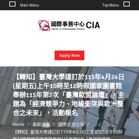
Main Menu
Top Menu
Skip
to
content
Apply Now
【轉知】臺灣大學謹訂於115年4月24日
(星期五)上午10時至12時假國家圖書館
舉辦115年第2次「臺灣歐盟論壇」，主
題為「經濟競爭力、地緣衝突與歐洲整
合之未來」，活動報名
Home
最新消息
國際交流公告
【轉知】臺灣大學謹訂於115年4月24日(星期五)上午10時