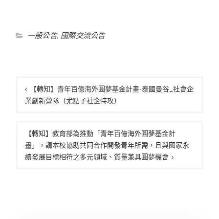
一般公告
,
國際交流公告
文
章
【轉知】青年百億海外圓夢基金計畫-泰國曼谷_社會企
業創新營隊（尤點子社企特攻）
導
覽
【轉知】教育部為推動「青年百億海外圓夢基金計
畫」，請本校協助共同合作開發青年所需，且與國家永
續發展目標相符之多元領域、質量兼具圓夢機會