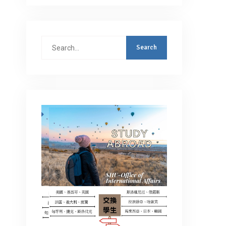
Search
for: