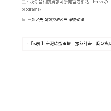
三、秋令營相關資訊可參閱官方網站：https://russtudies.
programs/
一般公告
,
國際交流公告
,
最新消息
文
【轉知】臺灣歐盟論壇：振興計畫、脫歐與
章
導
覽