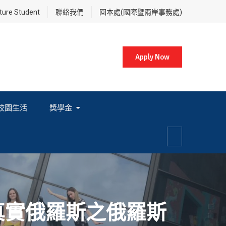
re Student
聯絡我們
回本處(國際暨兩岸事務處)
Apply Now
校園生活
獎學金
各項獎學金相關辦法及法規
真實俄羅斯之俄羅斯