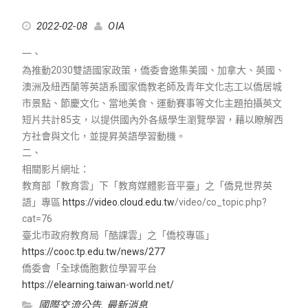
2022-02-08
OIA
一、
為推動2030雙語國家政策，僑委會邀集美國、加拿大、英國、
澳洲及紐西蘭等英語系國家僑教老師及青年文化志工以僑居城
市景點、節慶文化、當地美食、運動賽事等文化主題拍攝英文
短片共計85支，以提供國內外各級學生瀏覽學習，藉以瞭解西
方社會與文化，並提昇英語學習動機。
二、
相關影片網址：
教育部「教育雲」下「教育媒體影音平臺」之「僑見世界英
語」專區
https://video.cloud.edu.tw
/video/co_topic.php?
cat=76
臺北市政府教育局「酷課雲」之「僑校專區」
https://cooc.tp.edu.tw/news/277
僑委會「全球僑胞數位學習平台
https://elearning.taiwan-world.net/
國際交流公告
,
最新消息