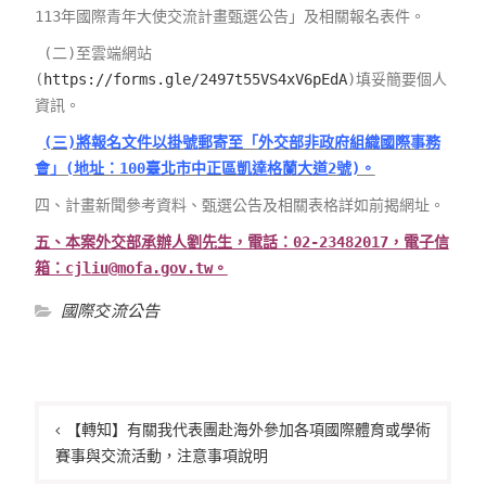
113年國際青年大使交流計畫甄選公告」及相關報名表件。
(二)至雲端網站
(
https://forms.gle/2497t55VS4xV6pEdA
)填妥簡要個人
資訊。
(三)將報名文件以掛號郵寄至「外交部非政府組織國際事務
會」(地址：100臺北市中正區凱達格蘭大道2號)。
四、計畫新聞參考資料、甄選公告及相關表格詳如前揭網址。
五、本案外交部承辦人劉先生，電話：02-23482017，電子信
箱：cjliu@mofa.gov.tw。
國際交流公告
文
章
【轉知】有關我代表團赴海外參加各項國際體育或學術
賽事與交流活動，注意事項說明
導