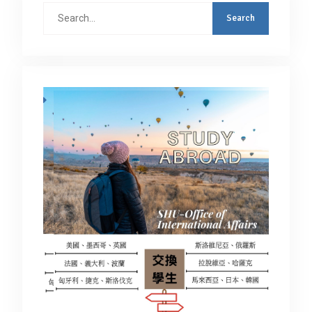
Search
for: