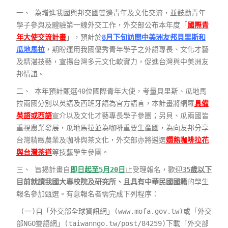
一、 為增進我國與邦交國雙邊青年及文化交流，並鼓勵青年
學子參與及體驗第一線外交工作，外交部公布本年度「
國際青
年大使交流計畫
」，預計於
8月下旬訪問中美洲友邦貝里斯和
瓜地馬拉
，期盼運用我國優秀青年學子之外語專長、文化才藝
及精湛技藝，宣揚台灣多元文化軟實力，促進台灣與中美洲友
邦情誼。
二、 本年預計甄選40位國際青年大使，考量貝里斯、瓜地馬
拉兩國分別以英語及西班牙語為官方語言，本計畫將網羅
具備
英語或西語
宣介以及文化才藝專長學子參團；另貝、瓜兩國皆
重視農業發展，瓜地馬拉並為咖啡重要生產國，為向友邦分享
台灣精緻農業及咖啡與茶文化，外交部亦將遴選
嫺熟咖啡拉花
與台灣茶道
等技藝學生參團。
三、 旨揭計畫自
即日起至5月20日
止受理報名，歡迎
35歲以下
目前就讀我國大專校院及研究所、且具有中華民國國籍
的學生
報名參加甄選。有意報名者需完成下列程序：
(一)自「外交部全球資訊網」(www.mofa.gov.tw)或「外交
部NGO雙語網」(taiwanngo.tw/post/84259)下載「外交部