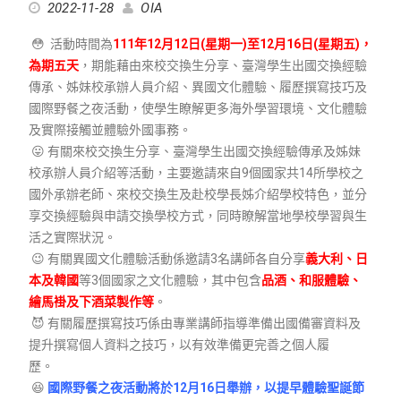
2022-11-28
OIA
😳 活動時間為
111年12月12日(星期一)至12月16日(星期五)，
為期五天
，期能藉由來校交換生分享、臺灣學生出國交換經驗
傳承、姊妹校承辦人員介紹、異國文化體驗、履歷撰寫技巧及
國際野餐之夜活動，使學生瞭解更多海外學習環境、文化體驗
及實際接觸並體驗外國事務。
😛 有關來校交換生分享、臺灣學生出國交換經驗傳承及姊妹
校承辦人員介紹等活動，主要邀請來自9個國家共14所學校之
國外承辦老師、來校交換生及赴校學長姊介紹學校特色，並分
享交換經驗與申請交換學校方式，同時瞭解當地學校學習與生
活之實際狀況。
😉 有關異國文化體驗活動係邀請3名講師各自分享
義大利、日
本及韓國
等3個國家之文化體驗，其中包含
品酒、和服體驗、
繪馬褂及下酒菜製作等
。
😈 有關履歷撰寫技巧係由專業講師指導準備出國備審資料及
提升撰寫個人資料之技巧，以有效準備更完善之個人履
歷。
😆
國際野餐之夜活動將於12月16日舉辦，以提早體驗聖誕節