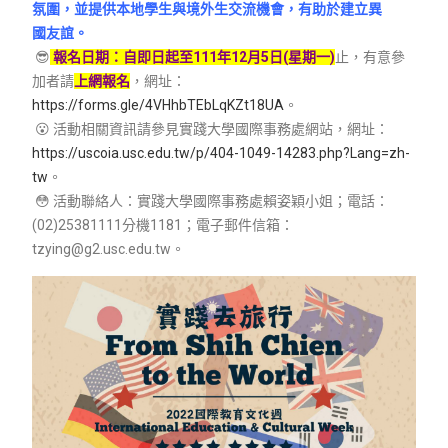
氛圍，並提供本地學生與境外生交流機會，有助於建立異
國友誼。
😎
報名日期：自即日起至111年12月5日(星期一)
止，有意參
加者請
上網報名
，網址：
https://forms.gle/4VHhbTEbLqKZt18UA
。
😮 活動相關資訊請參見實踐大學國際事務處網站，網址：
https://uscoia.usc.edu.tw/p/404-1049-14283.php?Lang=zh-
tw
。
😳 活動聯絡人：實踐大學國際事務處賴姿穎小姐；電話：
(02)25381111分機1181；電子郵件信箱：
tzying@g2.usc.edu.tw。