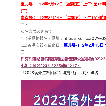
臺北場：112年2月17日（星期五）上午9至1
(二)
臺南場：112年2月24日（星期五）下午1至4時
二、
報名方式及期程：
(一)採網路報名，網址：
https://reurl.cc/QWvv0
(二)各場次報名截止日：
臺北場-112年2月15日
三、
如有相關活動問題請逕洽計畫辦公室專線(02)2236-
小姐：(02)2236-8225轉84217。
「2023僑外生校園就業博覽會」活動計畫書