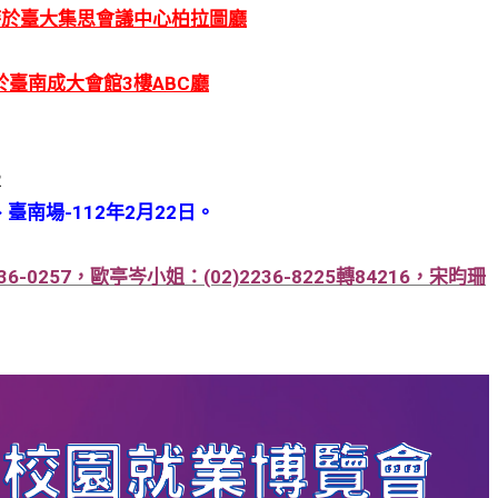
2時於臺大集思會議中心柏拉圖廳
於臺南成大會館3樓ABC廳
2
、臺南場-112年2月22日。
0257，歐亭岑小姐：(02)2236-8225轉84216，宋昀珊