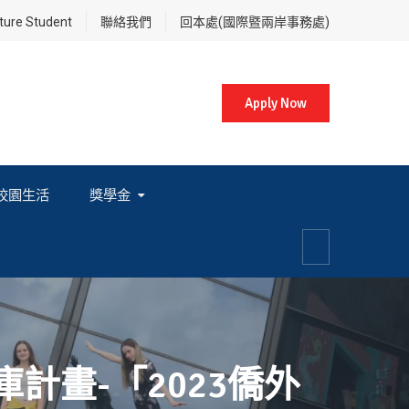
re Student
聯絡我們
回本處(國際暨兩岸事務處)
Apply Now
校園生活
獎學金
各項獎學金相關辦法及法規
資料庫計畫-「2023僑外