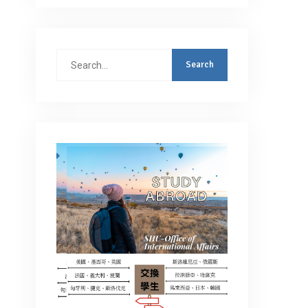
Search
for: