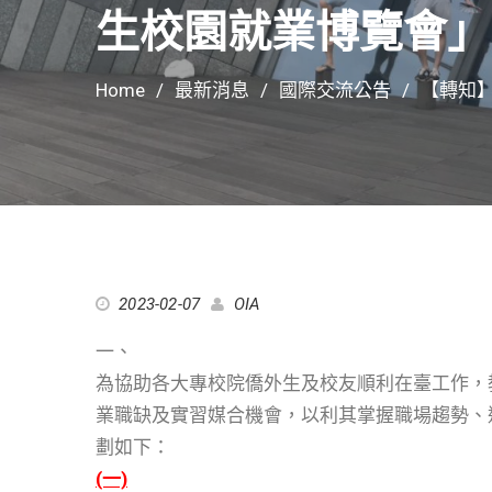
生校園就業博覽會」
Home
最新消息
國際交流公告
【轉知】教
2023-02-07
OIA
一、
為協助各大專校院僑外生及校友順利在臺工作，
業職缺及實習媒合機會，以利其掌握職場趨勢、
劃如下：
(一)