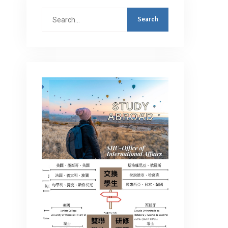
Search
for: