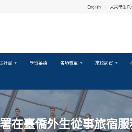
English
未來學生 Futu
生計畫
學習華語
各項表單
來校訪賓
享及國際連結計畫
署在臺僑外生從事旅宿服