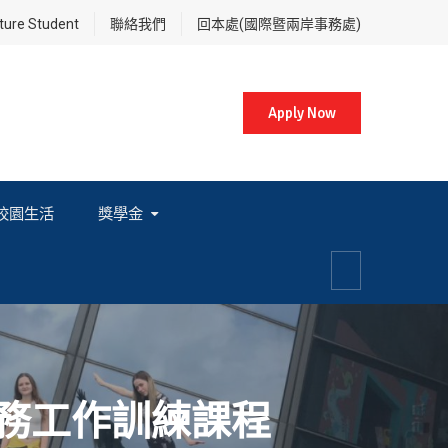
re Student
聯絡我們
回本處(國際暨兩岸事務處)
Apply Now
校園生活
獎學金
各項獎學金相關辦法及法規
務工作訓練課程