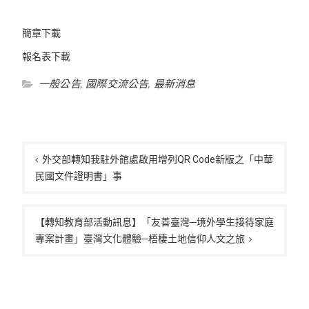
簡章下載
報名表下載
一般公告
,
國際交流公告
,
最新消息
文
章
外交部轉知我駐外館處啟用增列QR Code新版之「中華
民國文件證明書」事
導
覽
【轉知教育部活動訊息】「友善臺灣─境外學生接待家庭
專案計畫」臺灣文化體驗─梧棲土地信仰人文之旅