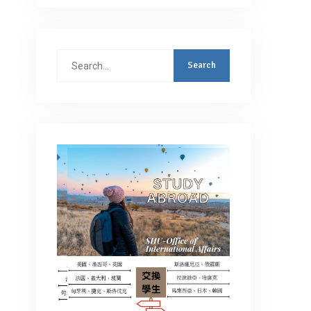
Search
for: