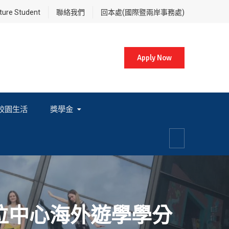
re Student
聯絡我們
回本處(國際暨兩岸事務處)
Apply Now
校園生活
獎學金
各項獎學金相關辦法及法規
位中心海外遊學學分