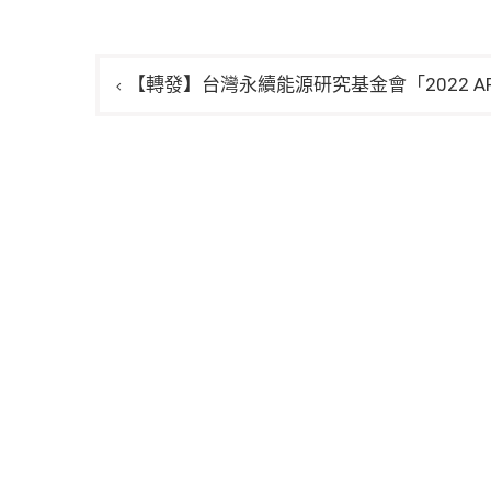
文
【轉發】台灣永續能源研究基金會「2022 A
章
導
覽