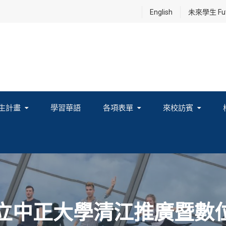
English
未來學生 Futu
生計畫
學習華語
各項表單
來校訪賓
享及國際連結計畫
國立中正大學清江推廣暨數