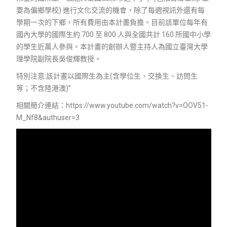
要為偏鄉學校) 進行文化交流的機會，除了每週視訊外還有每
學期一次的下鄉，所有費用由本計畫負擔。目前該單位每年有
國內大學的國際生約 700 至 800 人與全國共計 160 所國中小學
的學生近萬人參與。本計畫的創辦人暨主持人為國立臺灣大學
理學院副院長吳俊輝教授。
特別注意:該計畫以國際生為主(含學位生、交換生、訪問生
等；不含陸港澳)”
相關簡介連結：https://www.youtube.com/watch?v=OOV51-
M_Nf8&authuser=3