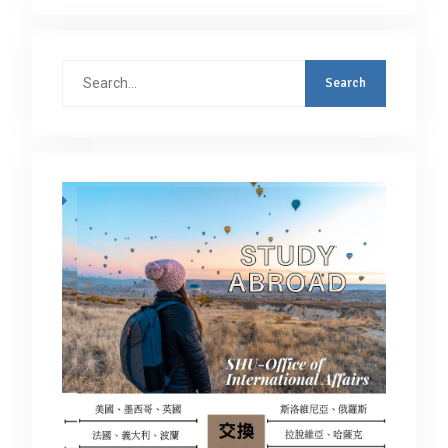
Search
for: