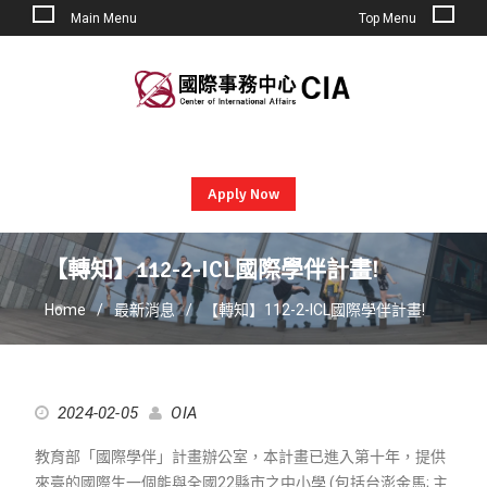
Main Menu
Top Menu
Skip
to
content
Apply Now
【轉知】112-2-ICL國際學伴計畫!
Home
最新消息
【轉知】112-2-ICL國際學伴計畫!
2024-02-05
OIA
教育部「國際學伴」計畫辦公室，本計畫已進入第十年，提供
來臺的國際生一個能與全國22縣市之中小學 (包括台澎金馬; 主