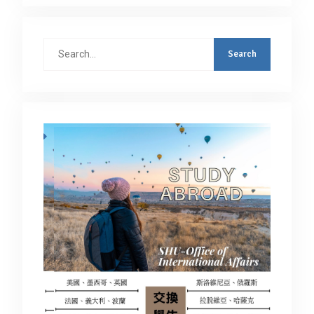
Search
for: