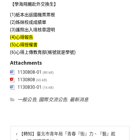
【學海飛颺赴外交換生】
(1)紙本出返國機票票根
(2)姊妹校成成績單
(3)護照出入境核章證明
(4)心得報告
(5)心得授權書
(6)心得上傳教育部(帳號就是學號)
Attachments
1130808-01
(80 kB)
1130808
(65 kB)
1130830-01
(16 kB)
一般公告
,
國際交流公告
,
最新消息
文
章
【轉知】臺北市青年局「青春『街』力、『藝』起