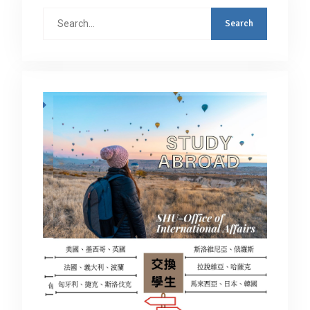
Search
for: