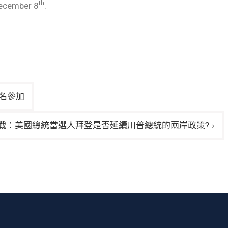
th
 December 8
.
報名參加
戰：美國總統當選人拜登是否延續川普總統的兩岸政策?