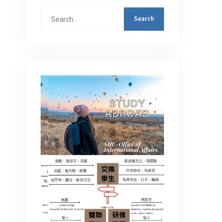
Search
for: