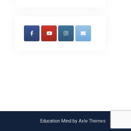
Education Mind by
Axle Themes