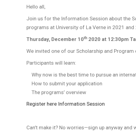
Hello all,
Join us for the Information Session about the S
programs at University of La Verne in 2021 and
th
Thursday, December 10
2020 at 12:30pm Ta
We invited one of our Scholarship and Program 
Participants will learn:
Why now is the best time to pursue an internat
How to submit your application
The programs’ overview
Register here Information Session
Can’t make it? No worries—sign up anyway and we