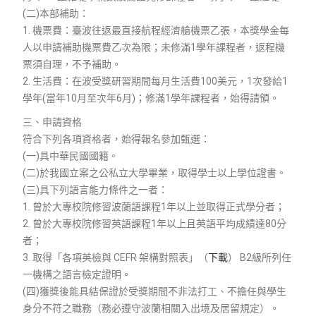
(二)本部補助：
1. 機票費：臺波往返最直接航程經濟艙機票乙張，本獎學金每
人以申請補助機票費乙次為限；未修滿1學年課程者，返程機
票須自理，不予補助。
2. 生活費：在波受獎研習期間每月生活費100美元，1次發給1
學年(當年10月至次年6月)；修滿1學年課程者，始得請領。
三、申請資格
符合下列各項資格者，始得報名參加甄選：
(一)具中華民國國籍。
(二)於我國立案之公私立大學畢業，取得學士以上學位證書。
(三)具下列語言能力條件之一者：
1. 曾於大專校院修習波蘭語課程1年以上並取得正式學分者；
2. 曾於大專校院修習英語課程1年以上且英語平均成績達80分
者；
3. 取得「各項英檢與 CEFR 架構對照表」（
下載
） B2級所列任
一機構之語言檢定證明。
(四)獲獎後能具結保證於受獎期間不非法打工、不擔任與學生
身分不符之職務（務必遵守波蘭相關入出境及居留規定）。