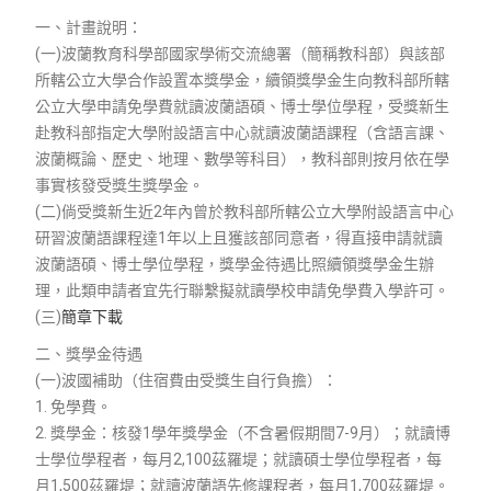
一、計畫說明：
(一)波蘭教育科學部國家學術交流總署（簡稱教科部）與該部
所轄公立大學合作設置本獎學金，續領獎學金生向教科部所轄
公立大學申請免學費就讀波蘭語碩、博士學位學程，受獎新生
赴教科部指定大學附設語言中心就讀波蘭語課程（含語言課、
波蘭概論、歷史、地理、數學等科目），教科部則按月依在學
事實核發受獎生獎學金。
(二)倘受獎新生近2年內曾於教科部所轄公立大學附設語言中心
研習波蘭語課程達1年以上且獲該部同意者，得直接申請就讀
波蘭語碩、博士學位學程，獎學金待遇比照續領獎學金生辦
理，此類申請者宜先行聯繫擬就讀學校申請免學費入學許可。
(三)
簡章下載
二、獎學金待遇
(一)波國補助（住宿費由受獎生自行負擔）：
1. 免學費。
2. 獎學金：核發1學年獎學金（不含暑假期間7-9月）；就讀博
士學位學程者，每月2,100茲羅堤；就讀碩士學位學程者，每
月1,500茲羅堤；就讀波蘭語先修課程者，每月1,700茲羅堤。