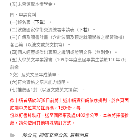
(五)未曾領取本獎學金。
四、申請資料
(一)報名表（
下載
）。
(二)波蘭國家學術交流總署申請表（
下載
）。
(三)自傳及讀書計畫（含赴波蘭及預定就讀學校之學習動機）
各乙篇（以波文或英文撰寫）。
(四)個人經歷或傑出表現之說明或證明文件（無則免）。
(五)大學英文畢業證書（109學年度應屆畢業生請於110年7月
前繳
2交）及英文歷年成績單。
(六)符合資格之語言能力證明。
(七)推薦函1封（以波文或英文撰寫）。
欲申請者請於3月8日前將上述申請資料請依序排列，於各頁面
底端中央位置加註頁碼，1式5份，每
份以釘書針裝訂，送至國際事務處s402辦公室，本校將擇優推
薦，請勿使用其他特殊裝訂方式。
一般公告
,
國際交流公告
,
最新消息