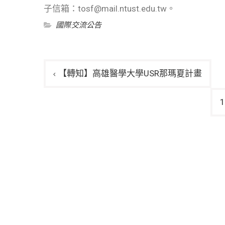
子信箱：tosf@mail.ntust.edu.tw。
國際交流公告
文
【轉知】高雄醫學大學USR那瑪夏計畫
章
導
覽