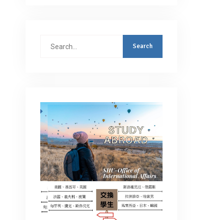
Search
for: