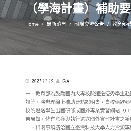
（學海計畫）補助要
Home
最新消息
國際交流公告
教育部
2021-11-19
OIA
一、教育部為鼓勵國內大專校院選送優秀學生赴
訊等，將辦理線上補助要點說明會。貴校倘欲參與
校院選送學生出國研修或國外專業實習網站（https://w
告周知，俾有意參與執行選送國外實習計畫之系
二、相關事項請洽國立臺灣科技大學人力資源專案辦