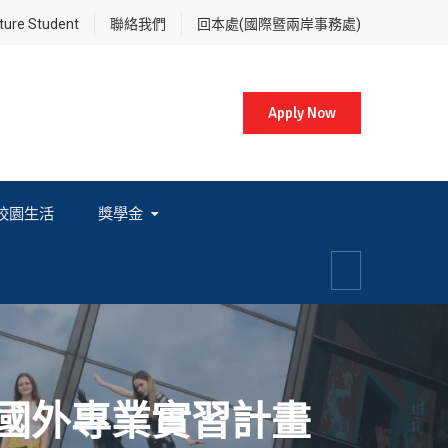
re Student
聯絡我們
回本處(國際暨兩岸事務處)
Apply Now
校園生活
獎學金
各項獎學金相關辦法及法規
國外專業實習計畫