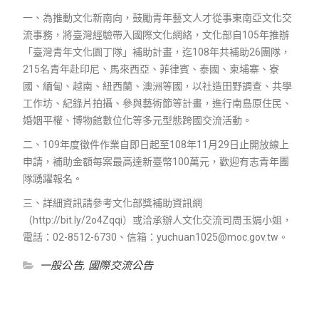
一、為推動文化新南向，鼓勵青年藝文人才從事東南亞文化交
流事務，將臺灣經驗帶入國際文化網絡，文化部自105年推辦
「臺灣青年文化園丁隊」補助計畫，迄108年共補助26團隊，
215名青年赴印尼、馬來西亞、菲律賓、泰國、柬埔寨、寮
國、緬甸、越南、紐西蘭、澳洲等國，以社造田野調查、共學
工作坊、紀錄片拍攝、參與藝術節等計畫，進行南島原住民、
婚姻平權、博物館數位化等多元型態跨國交流活動。
二、109年度徵件作業自即日起至108年11月29日止開放線上
申請，補助金額每案最高達新臺幣100萬元，歡迎有志青年團
隊踴躍報名。
三、詳細資訊請參考文化部獎補助資訊網
（http://bit.ly/2o4Zqqi）或洽承辦人文化交流司周玉娟小姐，
電話：02-8512-6730、信箱：yuchuan1025@moc.gov.tw。
一般公告
,
國際交流公告