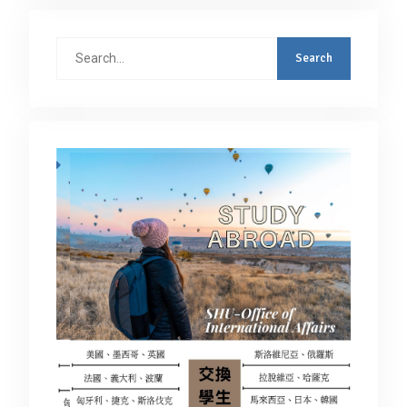
Search
for: