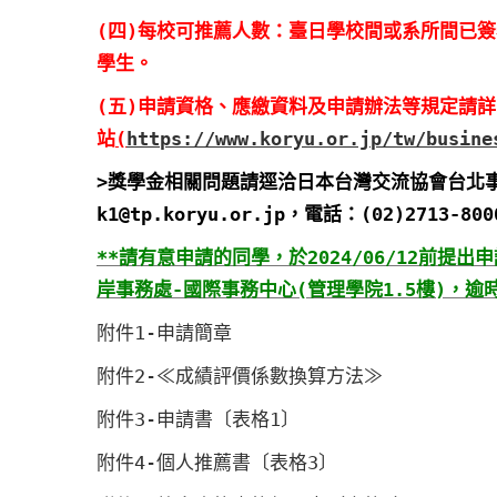
(四)每校可推薦人數：臺日學校間或系所間已
學生。
(五)申請資格、應繳資料及申請辦法等規定請
站
(
https://www.koryu.or.jp/tw/busine
>獎學金相關問題請逕洽日本台灣交流協會台北事務所
k1@tp.koryu.or.jp，電話：(02)2713-80
**請有意申請的同學，於2024/06/12前
岸事務處-國際事務中心(管理學院1.5樓)，逾
附件1-申請簡章
附件2-≪成績評價係數換算方法≫
附件3-申請書〔表格1〕
附件4-個人推薦書〔表格3〕