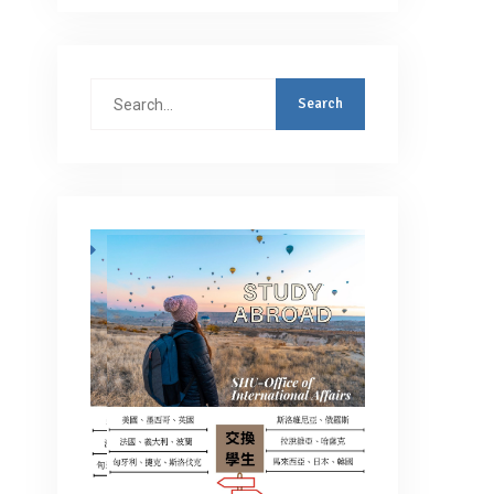
Search
for: