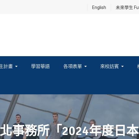
English
未來學生 Futu
生計畫
學習華語
各項表單
來校訪賓
享及國際連結計畫
北事務所「2024年度日