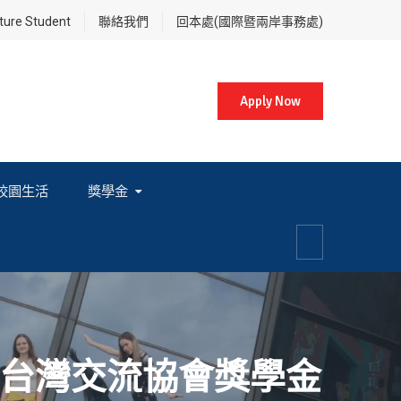
re Student
聯絡我們
回本處(國際暨兩岸事務處)
Apply Now
校園生活
獎學金
各項獎學金相關辦法及法規
本台灣交流協會獎學金