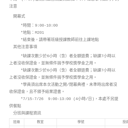
注意
開幕式
*時間：9:00-10:00
*地點：M201
*結束後，請帶著班級授課教師前往上課地點
其他注意事項
*缺課次數少於
6
小時（含）者全額退費；缺課
7
小時以
上者沒收保證金，並無條件捐予學校獎學金之用。
*缺課次數少於
6
小時（含）者全額退費；缺課
7
小時以
上者沒收保證金，並無條件捐予學校獎學金之用。
*學員須出席本次活動之開
/
閉幕典禮，未準時出席者沒
收保證金，且不頒予結業證書。
*7/15-7/26 9:00-13:00 (4小時/日)，本處不另提
供餐點
分班與課程資訊
班級
教室
學號
授