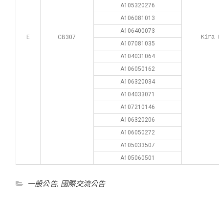
A105320276
A106081013
A106400073
E
CB307
Kira 
A107081035
A104031064
A106050162
A106320034
A104033071
A107210146
A106320206
A106050272
A105033507
A105060501
一般公告
,
國際交流公告