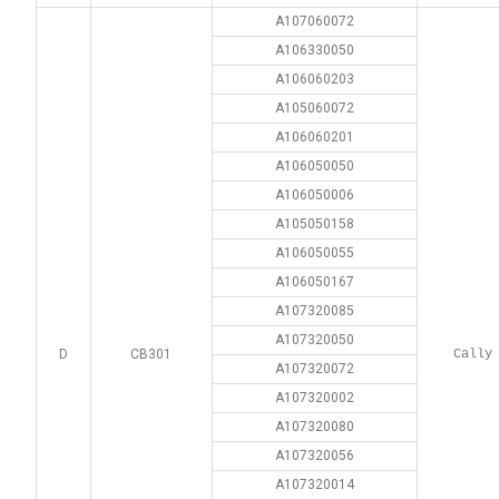
A107060072
A106330050
A106060203
A105060072
A106060201
A106050050
A106050006
A105050158
A106050055
A106050167
A107320085
A107320050
D
CB301
Cally
A107320072
A107320002
A107320080
A107320056
A107320014