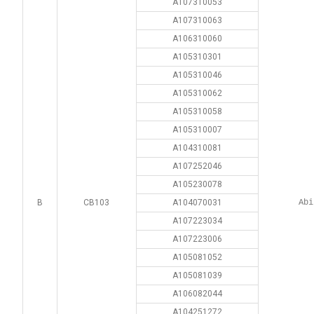
A107310053
A107310063
A106310060
A105310301
A105310046
A105310062
A105310058
A105310007
A104310081
A107252046
A105230078
B
CB103
A104070031
Abi
A107223034
A107223006
A105081052
A105081039
A106082044
A104251272