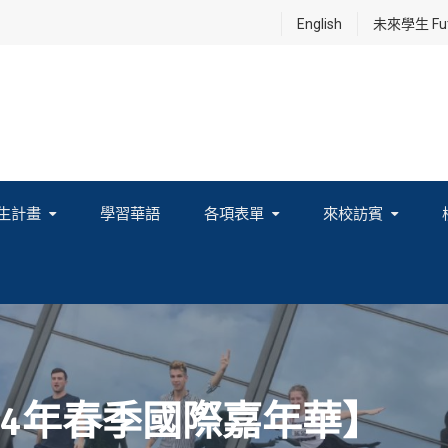
English
未來學生 Futu
生計畫
學習華語
各項表單
來校訪賓
享及國際連結計畫
24年春季國際嘉年華】