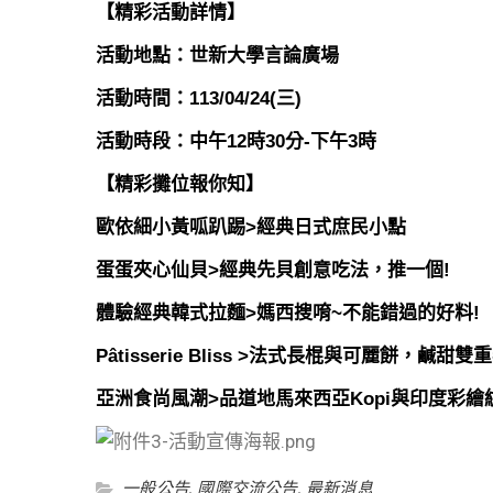
【精彩活動詳情】
活動地點：世新大學言論廣場
活動時間：113/04/24(三)
活動時段：中午12時30分-下午3時
【精彩攤位報你知】
歐依細小黃呱趴踢>經典日式庶民小點
蛋蛋夾心仙貝>經典先貝創意吃法，推一個!
體驗經典韓式拉麵>媽西搜唷~不能錯過的好料!
Pâtisserie Bliss >法式長棍與可麗餅，鹹甜雙重
亞洲食尚風潮>品道地馬來西亞Kopi與印度彩繪
一般公告
,
國際交流公告
,
最新消息