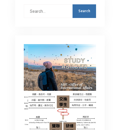
Search
for: