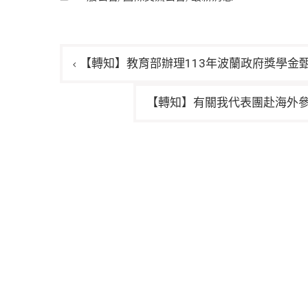
文
【轉知】教育部辦理113年波蘭政府獎學金
章
導
【轉知】有關我代表團赴海外
覽