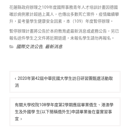
花蓮縣政府辦理之109年度國際事務青年人才培訓計畫因德國
確診病例累計超過上萬人，也傳出多數死亡案件，疫情繼續攀
升，爰考量學生健康安全因素，本（109）年度暫停辦理。
暫停辦理計畫將公告於本府教育處最新消息或處務公告，另已
報名送件學生之文件將近期退還，未報名學生請勿再報名。
國際交流公告
,
最新消息
文
章
2020年第42屆中華民國大學生訪日研習團甄選活動取
消
導
覽
有關大學校院108學年度第2學期應屆畢業僑生、港澳學
生及外國學 生(以下簡稱僑外生)申請畢業後在臺實習事
宜