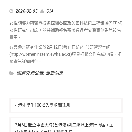
2020-02-05
OIA
女性領導力研習營擬邀亞洲各國及美國科技與工程領域(STEM)
女性研究生出席，並將補助報名審核通過者交通費並免除報名
費用。
有興趣之研究生請於2月12日(截止日)前在該研習營官網
(http://womeninstem.ewha.ac.kr)填具相關文件完成申請，相
關資訊詳如附件。
國際交流公告
,
最新消息
文
章
境外學生108-2入學相關訊息
導
覽
2月6日起全中國大陸(含港澳)列二級以上流行地區，居
住中國大陸各省市陸人暫緩入境