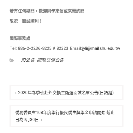
若有任何疑問，歡迎同學來信或來電詢問
敬祝 面試順利！
國際事務處
Tel: 886-2-2236-8225 # 82323 Email:
jyli@mail.shu.edu.tw
一般公告
,
國際交流公告
文
章
2020年春季班赴外交換生甄選面試名單公告(日語組)
導
覽
僑務委員會108年度學行優良僑生獎學金申請開始 截止
日為9月30日