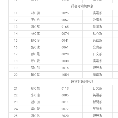
評審討論與休息
11
林Ο羽
1025
廣電系
12
王Ο衿
0057
公廣系
13
鍾Ο曜
0165
新聞系
14
林Ο成
0074
社心系
15
簡Ο伶
0041
英語系
16
詹Ο淩
0061
公廣系
17
蔡Ο鳳
0020
日文系
18
賴Ο雯
1038
廣電系
19
蔡Ο彤
1015
觀光系
20
陳Ο葶
1054
廣電系
評審討論與休息
21
鄭Ο慧
0113
日文系
22
宋Ο瑜
0085
英語系
23
鍾Ο珈
0011
新聞系
24
吳Ο瑩
0077
英語系
25
鍾Ο帆
2020
觀光系