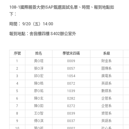
108-1
國際親善大使ISAP甄選面試名單、時間、報到地點如
下：
時間：
9/20（五）14:00
報到地點：舍我樓四樓 S402辦公室外
序號
姓名
學號末四碼
系級
1
黃Ο瑄
0009
財金系
2
張Ο淳
0057
圖傳系
3
邱Ο宏
1054
廣電系
4
陳Ο皓
0072
英語系
5
廖Ο祐
1039
數媒系
6
陳Ο玄
0282
企管系
7
陳Ο如
0272
企管系
8
王Ο智
0039
資管系
9
傅Ο淇
0037
英語系
10
葉Ο祈
0002
社心系