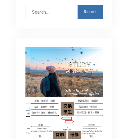
Search
for: