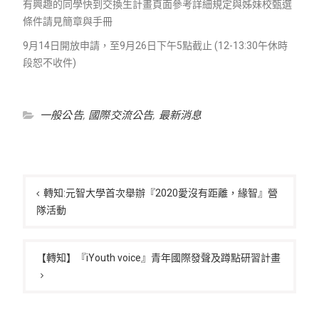
有興趣的同學快到交換生計畫頁面參考詳細規定與姊妹校甄選
條件請見簡章與手冊
9月14日開放申請，至9月26日下午5點截止 (12-13:30午休時
段恕不收件)
一般公告
,
國際交流公告
,
最新消息
文
章
轉知:元智大學首次舉辦『2020愛沒有距離，緣智』營
隊活動
導
覽
【轉知】『iYouth voice』青年國際發聲及蹲點研習計畫