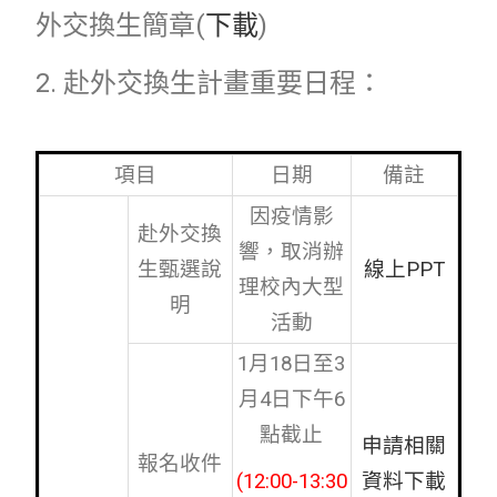
外交換生簡章(
下載
)
2. 赴外交換生計畫重要日程：
項目
日期
備註
因疫情影
赴外交換
響，取消辦
生甄選說
線上PPT
理校內大型
明
活動
1月18日至3
月4日下午6
點截止
申請相關
報名收件
(12:00-13:30
資料下載