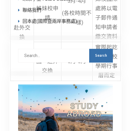
3月-4月
姊妹校申
處將以電
聯絡我們
(各校時間不
請
子郵件通
回本處(國際暨兩岸事務處)
一樣)
知申請者
赴外交
繳交資料
換
實際起訖
準備出
Search
日依各校
for:
國、赴外
6月-8月
學期行事
交換
曆而定