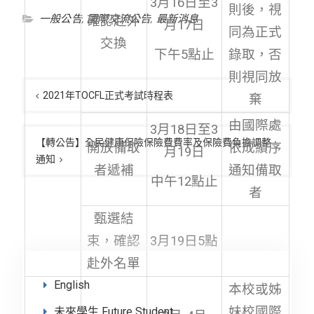
3月16日至3
則後，視
一般公告
,
國際交流公告
,
最新消息
確認赴外
月17日
同為正式
交換
下午5點止
錄取，否
文
則視同放
章
2021年TOCFL正式考試時程表
棄
導
由國際處
3月18日至3
覽
【轉公告】全民健康保險保險費費率及保險費負擔調整
開放備取
依成績序
月19日
通知
者遞補
通知備取
中午12點止
者
甄選結
束，確認
3月19日5點
赴外名單
English
本校或姊
妹校國際
未來學生 Future Student