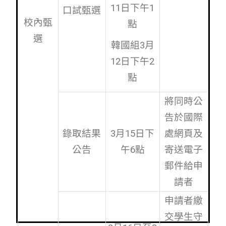
11日下午1
口試甄選
校內甄
點
選
韓國組3月
12日下午2
點
將同時公
告於國際
錄取結果
3月15日下
處網頁及
公告
午6點
寄送電子
郵件給申
請者
申請者繳
交學生守